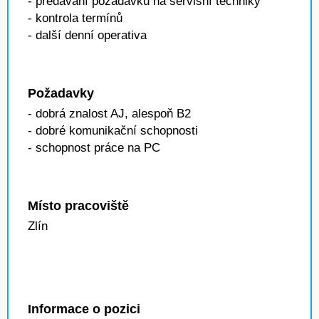
- předávání požadavků na servisní techniky
- kontrola termínů
- další denní operativa
Požadavky
- dobrá znalost AJ, alespoň B2
- dobré komunikační schopnosti
- schopnost práce na PC
Místo pracoviště
Zlín
Informace o pozici