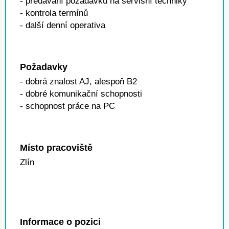
- předávání požadavků na servisní techniky
- kontrola termínů
- další denní operativa
Požadavky
- dobrá znalost AJ, alespoň B2
- dobré komunikační schopnosti
- schopnost práce na PC
Místo pracoviště
Zlín
Informace o pozici