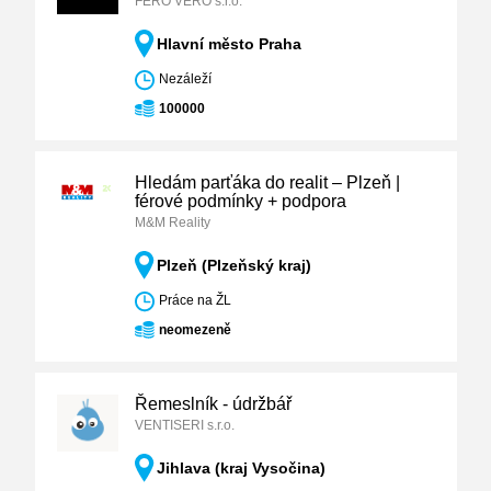
FERO VERO s.r.o.
Hlavní město Praha
Nezáleží
100000
Hledám parťáka do realit – Plzeň |
férové podmínky + podpora
M&M Reality
Plzeň (Plzeňský kraj)
Práce na ŽL
neomezeně
Řemeslník - údržbář
VENTISERI s.r.o.
Jihlava (kraj Vysočina)