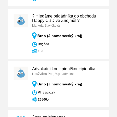
? Hledáme brigádníka do obchodu
Happy CBD ve Znojmě! ?
Markéta Slavíčková
Brno (Jihomoravský kraj)
Brigáda
130
Advokátní koncipient/koncipientka
Houžvička Petr, Mgr., advokát
Brno (Jihomoravský kraj)
Plný úvazek
26500,-