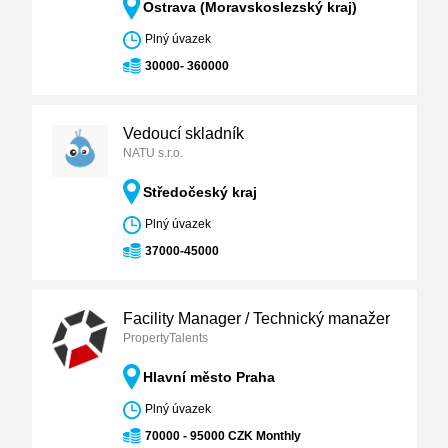
Ostrava (Moravskoslezský kraj)
Plný úvazek
30000- 360000
Vedoucí skladník
NATU s.r.o.
Středočeský kraj
Plný úvazek
37000-45000
Facility Manager / Technický manažer
PropertyTalents
Hlavní město Praha
Plný úvazek
70000 - 95000 CZK Monthly