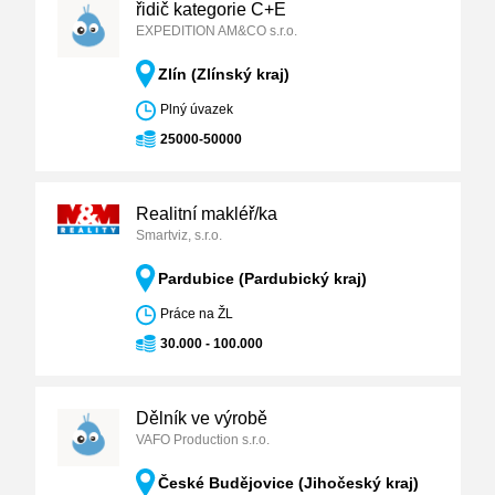
řidič kategorie C+E
EXPEDITION AM&CO s.r.o.
Zlín (Zlínský kraj)
Plný úvazek
25000-50000
Realitní makléř/ka
Smartviz, s.r.o.
Pardubice (Pardubický kraj)
Práce na ŽL
30.000 - 100.000
Dělník ve výrobě
VAFO Production s.r.o.
České Budějovice (Jihočeský kraj)