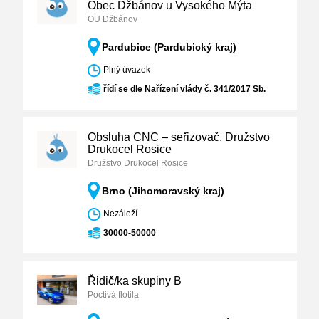
Obec Džbánov u Vysokého Mýta
OU Džbánov
Pardubice (Pardubický kraj)
Plný úvazek
řídí se dle Nařízení vlády č. 341/2017 Sb.
Obsluha CNC – seřizovač, Družstvo
Drukocel Rosice
Družstvo Drukocel Rosice
Brno (Jihomoravský kraj)
Nezáleží
30000-50000
Řidič/ka skupiny B
Poctivá flotila