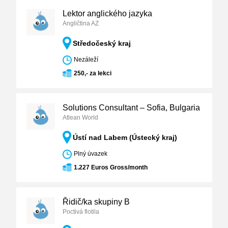
Lektor anglického jazyka
Angličtina AZ
Středočeský kraj
Nezáleží
250,- za lekci
Solutions Consultant – Sofia, Bulgaria
Atlean World
Ústí nad Labem (Ústecký kraj)
Plný úvazek
1.227 Euros Gross/month
Řidič/ka skupiny B
Poctivá flotila