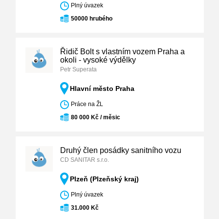
Plný úvazek
50000 hrubého
Řidič Bolt s vlastním vozem Praha a
okoli - vysoké výdělky
Petr Superata
Hlavní město Praha
Práce na ŽL
80 000 Kč / měsic
Druhý člen posádky sanitního vozu
CD SANITAR s.r.o.
Plzeň (Plzeňský kraj)
Plný úvazek
31.000 Kč