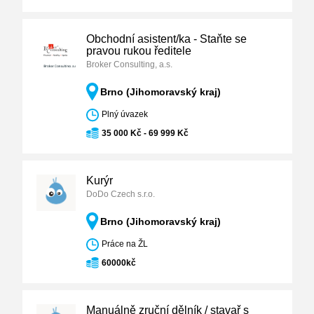
Obchodní asistent/ka - Staňte se
pravou rukou ředitele
Broker Consulting, a.s.
Brno (Jihomoravský kraj)
Plný úvazek
35 000 Kč - 69 999 Kč
Kurýr
DoDo Czech s.r.o.
Brno (Jihomoravský kraj)
Práce na ŽL
60000kč
Manuálně zruční dělník / stavař s