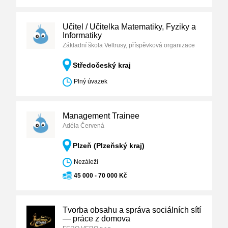
Učitel / Učitelka Matematiky, Fyziky a
Informatiky
Základní škola Veltrusy, příspěvková organizace
Středočeský kraj
Plný úvazek
Management Trainee
Adéla Červená
Plzeň (Plzeňský kraj)
Nezáleží
45 000 - 70 000 Kč
Tvorba obsahu a správa sociálních sítí
— práce z domova