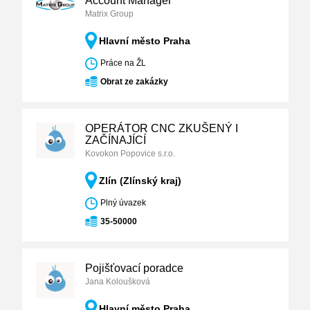
Account Manager
Matrix Group
Hlavní město Praha
Práce na ŽL
Obrat ze zakázky
OPERÁTOR CNC ZKUŠENÝ I
ZAČÍNAJÍCÍ
Kovokon Popovice s.r.o.
Zlín (Zlínský kraj)
Plný úvazek
35-50000
Pojišťovací poradce
Jana Koloušková
Hlavní město Praha