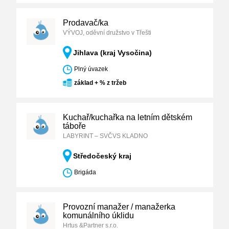
Prodavač/ka
VÝVOJ, oděvní družstvo v Třešti
Jihlava (kraj Vysočina)
Plný úvazek
základ + % z tržeb
Kuchař/kuchařka na letním dětském
táboře
LABYRINT – SVČVS KLADNO
Středočeský kraj
Brigáda
Provozní manažer / manažerka
komunálního úklidu
Hrtus &Partner s.r.o.