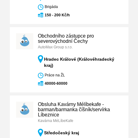
Brigáda
150 - 200 Kč/h
Obchodního zástupce pro
severovýchodní Čechy
AutoMax Group s.r.o.
Hradec Králové (Královéhradecký
kraj)
Práce na ŽL
40000-60000
Obsluha Kavárny Mélíbekafe -
barman/barmanka číšník/servírka
Líbeznice
Kavárna MéLíbeKafe
Středočeský kraj