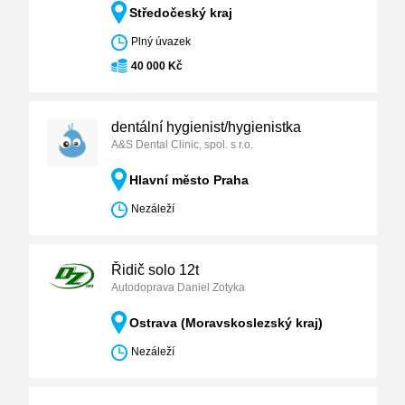
Středočeský kraj
Plný úvazek
40 000 Kč
dentální hygienist/hygienistka
A&S Dental Clinic, spol. s r.o.
Hlavní město Praha
Nezáleží
Řidič solo 12t
Autodoprava Daniel Zotyka
Ostrava (Moravskoslezský kraj)
Nezáleží