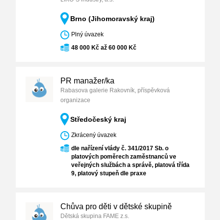
Brno (Jihomoravský kraj)
Plný úvazek
48 000 Kč až 60 000 Kč
PR manažer/ka
Rabasova galerie Rakovník, příspěvková
organizace
Středočeský kraj
Zkrácený úvazek
dle nařízení vlády č. 341/2017 Sb. o
platových poměrech zaměstnanců ve
veřejných službách a správě, platová třída
9, platový stupeň dle praxe
Chůva pro děti v dětské skupině
Dětská skupina FAME z.s.