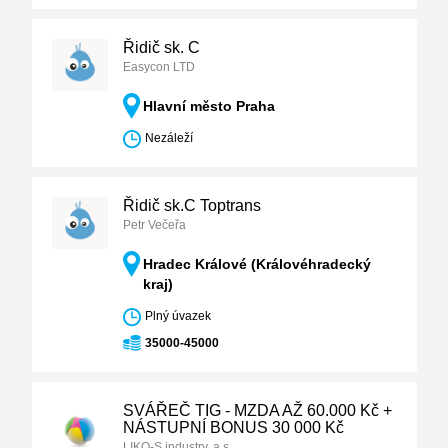
Řidič sk. C
Easycon LTD
Hlavní město Praha
Nezáleží
Řidič sk.C Toptrans
Petr Večeřa
Hradec Králové (Královéhradecký
kraj)
Plný úvazek
35000-45000
SVÁŘEČ TIG - MZDA AŽ 60.000 Kč +
NÁSTUPNÍ BONUS 30 000 Kč
LIKO-S industry, a.s.