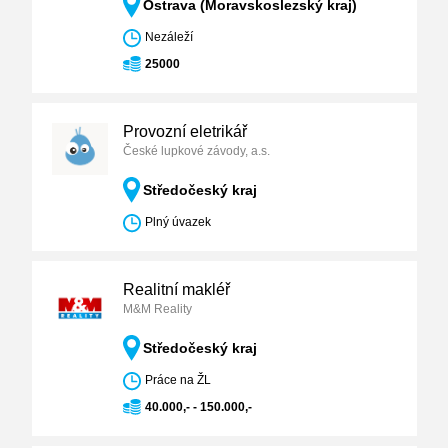
Ostrava (Moravskoslezský kraj)
Nezáleží
25000
Provozní eletrikář
České lupkové závody, a.s.
Středočeský kraj
Plný úvazek
Realitní makléř
M&M Reality
Středočeský kraj
Práce na ŽL
40.000,- - 150.000,-