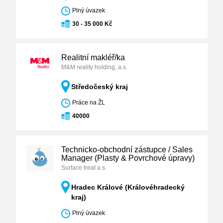
Plný úvazek
30 - 35 000 Kč
Realitní makléř/ka
M&M reality holding, a.s.
Středočeský kraj
Práce na ŽL
40000
Technicko-obchodní zástupce / Sales
Manager (Plasty & Povrchové úpravy)
Surface treat a.s.
Hradec Králové (Královéhradecký
kraj)
Plný úvazek