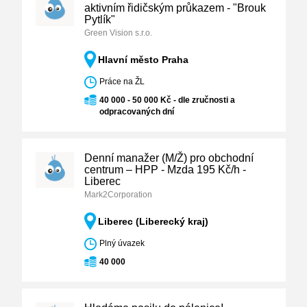
aktivním řidičským průkazem - "Brouk
Pytlík"
Green Vision s.r.o.
Hlavní město Praha
Práce na ŽL
40 000 - 50 000 Kč - dle zručnosti a
odpracovaných dní
Denní manažer (M/Ž) pro obchodní
centrum – HPP - Mzda 195 Kč/h -
Liberec
Mark2Corporation
Liberec (Liberecký kraj)
Plný úvazek
40 000