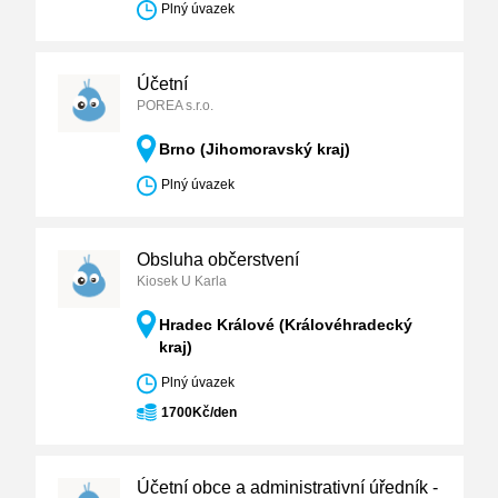
Plný úvazek
Účetní
POREA s.r.o.
Brno (Jihomoravský kraj)
Plný úvazek
Obsluha občerstvení
Kiosek U Karla
Hradec Králové (Královéhradecký
kraj)
Plný úvazek
1700Kč/den
Účetní obce a administrativní úředník -