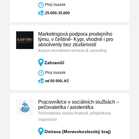
Plný úvazek
25.000-35.000
Marketingová podpora prodejního
týmu, v češtině- Kypr, vhodné i pro
absolventy bez zkušeností
Karyon recruitment services & consulting
Zahraničí
Plný úvazek
od 50 000,-Kč
Pracovník/ce v sociálních službách –
pečovatel/ka / asistent/ka
Pečovatelská služba Hrabyně, příspěvková
organizace
Ostrava (Moravskoslezský kraj)