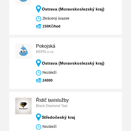
Ostrava (Moravskoslezský kraj)
Zkrácený úvazek
150Kč/hod
Pokojská
KEPIS s.r.o.
Ostrava (Moravskoslezský kraj)
Nezáleží
24000
Řidič taxislužby
Black Diamond Taxi
Středočeský kraj
Nezáleží