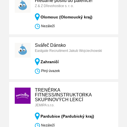
Hledáme posilu do pálenice!
Z & Z Dřevohostice s. r. o.
Olomouc (Olomoucký kraj)
Nezáleží
Svářeč Dánsko
Eastgate Recruitment Jakub Wojciechowski
Zahraničí
Plný úvazek
TRENÉRKA
FITNESS/INSTRUKTORKA
SKUPINOVÝCH LEKCÍ
JEMIPA s.r.o.
Pardubice (Pardubický kraj)
Nezáleží