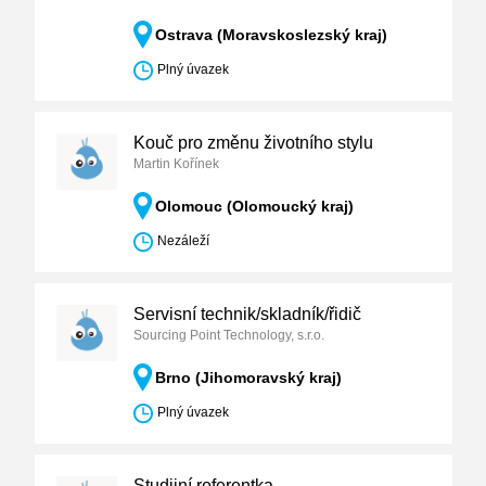
Ostrava (Moravskoslezský kraj)
Plný úvazek
Kouč pro změnu životního stylu
Martin Kořínek
Olomouc (Olomoucký kraj)
Nezáleží
Servisní technik/skladník/řidič
Sourcing Point Technology, s.r.o.
Brno (Jihomoravský kraj)
Plný úvazek
Studijní referentka