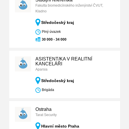
Fakulta biomedicínského inženýrství ČVUT,
Kladno
Středočeský kraj
Plný úvazek
30 000 - 34 000
ASISTENT/KA V REALITNÍ
KANCELÁŘI
Aparsia
Středočeský kraj
Brigáda
Ostraha
Tarat Security
Hlavní město Praha