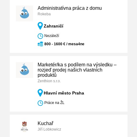
Administratívna práca z domu
Rokeba
Zahraničí
Nezáleží
800 - 1600 € / mesa4ne
Marketér/ka s podílem na výsledku –
rozjeď prodej našich vlastních
produktů
Zenthion s.r.o.
Hlavní město Praha
Práce na ŽL
Kuchař
Jiří Lobkowicz