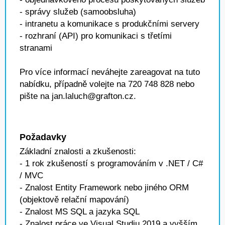
- správy služeb (samoobsluha)
- intranetu a komunikace s produkčními servery
- rozhraní (API) pro komunikaci s třetími
stranami
Pro více informací neváhejte zareagovat na tuto
nabídku, případně volejte na 720 748 828 nebo
pište na jan.laluch@grafton.cz.
Požadavky
Základní znalosti a zkušenosti:
- 1 rok zkušeností s programováním v .NET / C#
/ MVC
- Znalost Entity Framework nebo jiného ORM
(objektově relační mapování)
- Znalost MS SQL a jazyka SQL
- Znalost práce ve Visual Studiu 2019 a vyšším