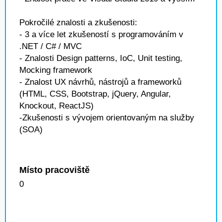
Pokročilé znalosti a zkušenosti:
- 3 a více let zkušeností s programováním v
.NET / C# / MVC
- Znalosti Design patterns, IoC, Unit testing,
Mocking framework
- Znalost UX návrhů, nástrojů a frameworků
(HTML, CSS, Bootstrap, jQuery, Angular,
Knockout, ReactJS)
-Zkušenosti s vývojem orientovaným na služby
(SOA)
Místo pracoviště
0