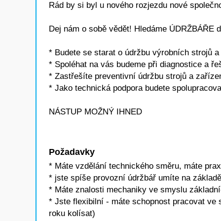
Rád by si byl u nového rozjezdu nové společno
Dej nám o sobě vědět! Hledáme ÚDRŽBÁŘE do
* Budete se starat o údržbu výrobních strojů a
* Spoléhat na vás budeme při diagnostice a ř
* Zastřešíte preventivní údržbu strojů a zaříze
* Jako technická podpora budete spolupracovat
NÁSTUP MOŽNÝ IHNED
Požadavky
* Máte vzdělání technického směru, máte prax
* jste spíše provozní údržbář umíte na základě
* Máte znalosti mechaniky ve smyslu základníc
* Jste flexibilní - máte schopnost pracovat v
roku kolísat)