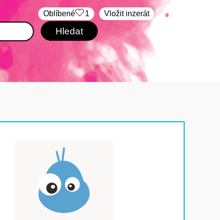
Oblíbené
1
Vložit inzerát