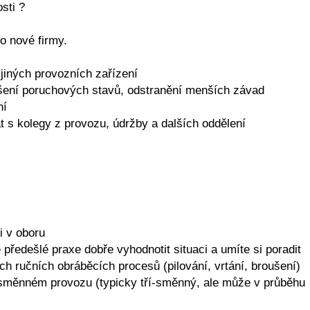
sti ?
 nové firmy.
 jiných provozních zařízení
ešení poruchových stavů, odstranění menších závad
ní
 s kolegy z provozu, údržby a dalších oddělení
i v oboru
 předešlé praxe dobře vyhodnotit situaci a umíte si poradit
h ručních obráběcích procesů (pilování, vrtání, broušení)
e směnném provozu (typicky tří-směnný, ale může v průběhu