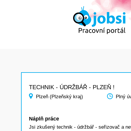
TECHNIK - ÚDRŽBÁŘ - PLZEŇ !
Plzeň (Plzeňský kraj)
Plný ú
Náplň práce
Jsi zkušený technik - údržbář - seřizovač a n