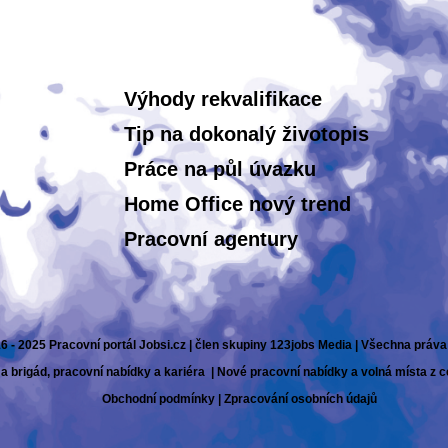
Výhody rekvalifikace
Tip na dokonalý životopis
Práce na půl úvazku
Home Office nový trend
Pracovní agentury
6 - 2025 Pracovní portál Jobsi.cz | člen skupiny 123jobs Media | Všechna práv
 a brigád, pracovní nabídky a kariéra | Nové pracovní nabídky a volná místa z 
Obchodní podmínky
|
Zpracování osobních údajů