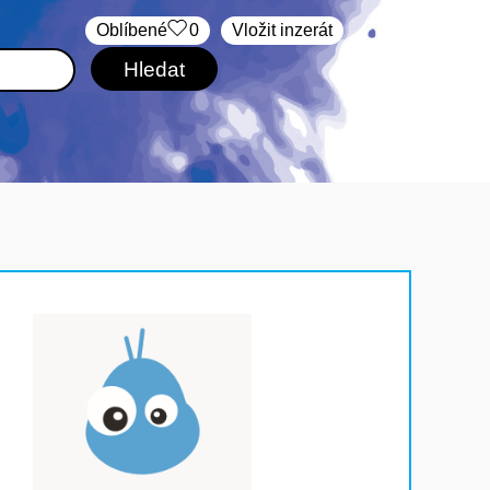
Oblíbené
0
Vložit inzerát