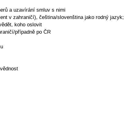
erů a uzavírání smluv s nimi
nt v zahraničí), čeština/slovenština jako rodný jazyk;
vědět, koho oslovit
hraničí/případně po ČR
lu
ovědnost