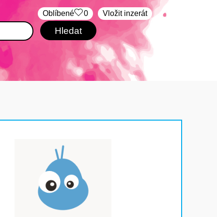
Oblíbené
0
Vložit inzerát