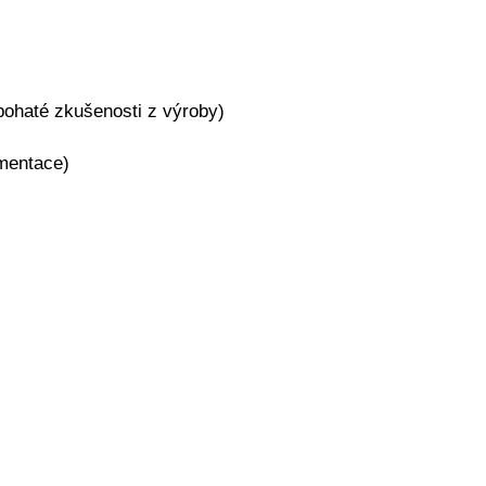
bohaté zkušenosti z výroby)
umentace)