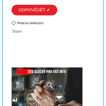
ODPOVĚDĚT ✔
Přidat do oblíbených
Share