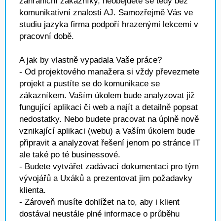
zahraniční zákazníky, neobejdete se tedy bez
komunikativní znalosti AJ. Samozřejmě Vás ve
studiu jazyka firma podpoří hrazenými lekcemi v
pracovní době.
A jak by vlastně vypadala Vaše práce?
- Od projektového manažera si vždy převezmete
projekt a pustíte se do komunikace se
zákazníkem. Vaším úkolem bude analyzovat již
fungující aplikaci či web a najít a detailně popsat
nedostatky. Nebo budete pracovat na úplně nově
vznikající aplikaci (webu) a Vaším úkolem bude
připravit a analyzovat řešení jenom po stránce IT
ale také po té businessové.
- Budete vytvářet zadávací dokumentaci pro tým
vývojářů a Uxáků a prezentovat jim požadavky
klienta.
- Zároveň musíte dohlížet na to, aby i klient
dostával neustále plné informace o průběhu