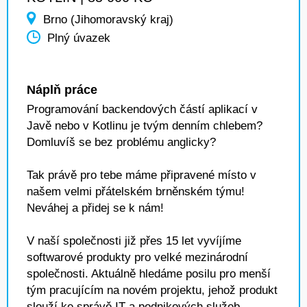
Brno (Jihomoravský kraj)
Plný úvazek
Náplň práce
Programování backendových částí aplikací v
Javě nebo v Kotlinu je tvým denním chlebem?
Domluvíš se bez problému anglicky?
Tak právě pro tebe máme připravené místo v
našem velmi přátelském brněnském týmu!
Neváhej a přidej se k nám!
V naší společnosti již přes 15 let vyvíjíme
softwarové produkty pro velké mezinárodní
společnosti. Aktuálně hledáme posilu pro menší
tým pracujícím na novém projektu, jehož produkt
slouží ke správě IT a podnikových služeb.