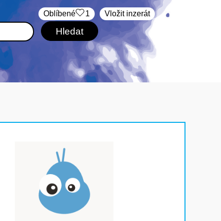
Oblíbené
1
Vložit inzerát