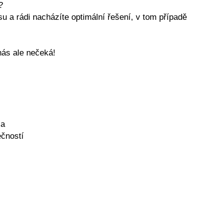
?
u a rádi nacházíte optimální řešení, v tom případě
nás ale nečeká!
ia
ečností