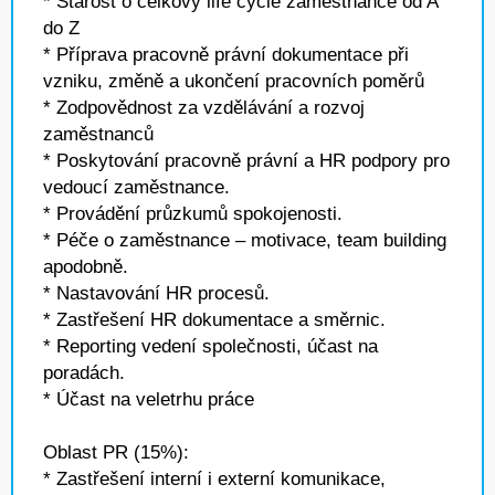
* Starost o celkový life cycle zaměstnance od A
do Z
* Příprava pracovně právní dokumentace při
vzniku, změně a ukončení pracovních poměrů
* Zodpovědnost za vzdělávání a rozvoj
zaměstnanců
* Poskytování pracovně právní a HR podpory pro
vedoucí zaměstnance.
* Provádění průzkumů spokojenosti.
* Péče o zaměstnance – motivace, team building
apodobně.
* Nastavování HR procesů.
* Zastřešení HR dokumentace a směrnic.
* Reporting vedení společnosti, účast na
poradách.
* Účast na veletrhu práce
Oblast PR (15%):
* Zastřešení interní i externí komunikace,