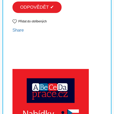
ODPOVĚDĚT ✔
Přidat do oblíbených
Share