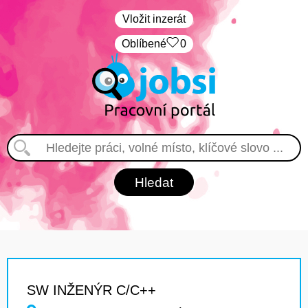
Vložit inzerát
Oblíbené
0
SW INŽENÝR C/C++