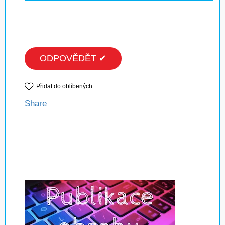
ODPOVĚDĚT ✔
Přidat do oblíbených
Share