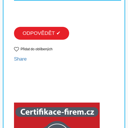
ODPOVĚDĚT ✔
Přidat do oblíbených
Share