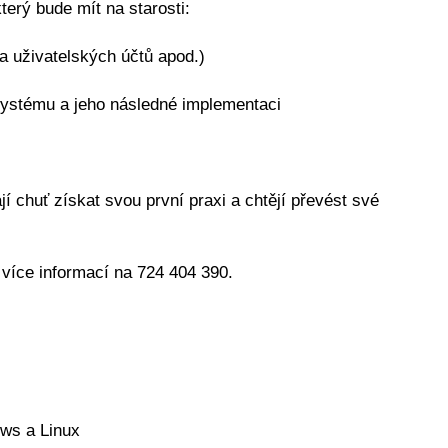
erý bude mít na starosti:
a uživatelských účtů apod.)
o systému a jeho následné implementaci
jí chuť získat svou první praxi a chtějí převést své
 více informací na 724 404 390.
ows a Linux