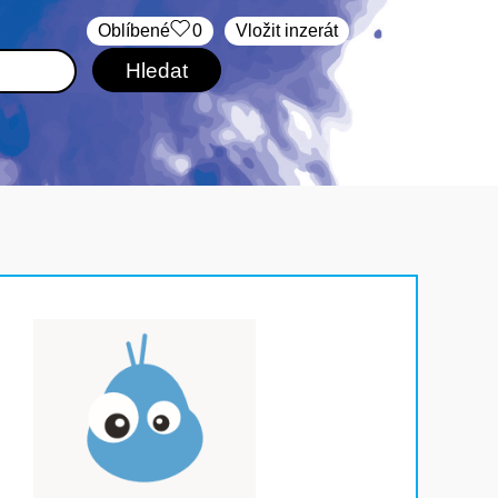
Oblíbené
0
Vložit inzerát