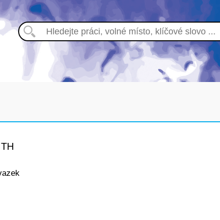
ITH
vazek