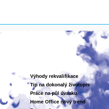
Výhody rekvalifikace
Tip na dokonalý životopis
Práce na půl úvazku
Home Office nový trend