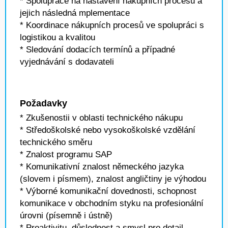
* Spolupráce na nastavení nákupních procesů a
jejich následná mplementace
* Koordinace nákupních procesů ve spolupráci s
logistikou a kvalitou
* Sledování dodacích termínů a případné
vyjednávání s dodavateli
Požadavky
* Zkušenostii v oblasti technického nákupu
* Středoškolské nebo vysokoškolské vzdělání
technického směru
* Znalost programu SAP
* Komunikativní znalost německého jazyka
(slovem i písmem), znalost angličtiny je výhodou
* Výborné komunikační dovednosti, schopnost
komunikace v obchodním styku na profesionální
úrovni (písemně i ústně)
* Proaktivitu, důslednost a smysl pro detail,