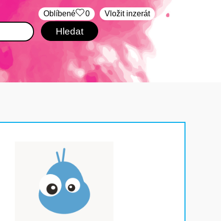
Oblíbené
0
Vložit inzerát