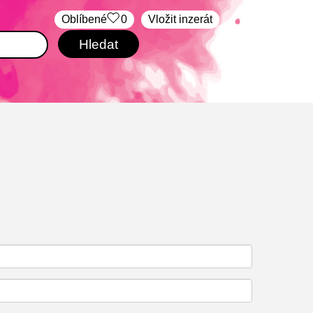
Oblíbené
0
Vložit inzerát