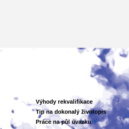
Výhody rekvalifikace
Tip na dokonalý životopis
Práce na půl úvazku