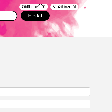
Oblíbené
0
Vložit inzerát