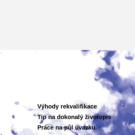
Výhody rekvalifikace
Tip na dokonalý životopis
Práce na půl úvazku