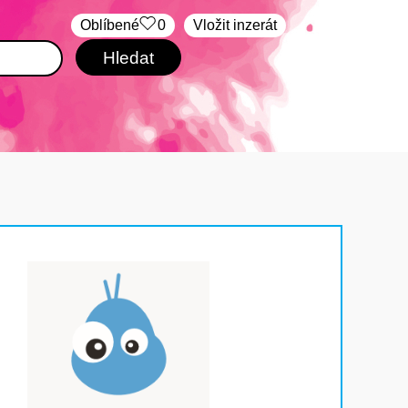
Oblíbené
0
Vložit inzerát