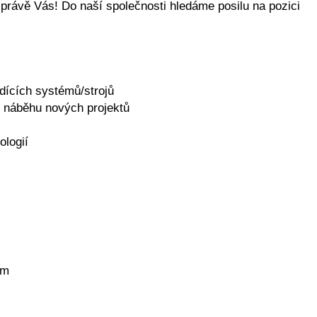
právě Vás! Do naší společnosti hledáme posilu na pozici
ídících systémů/strojů
i náběhu nových projektů
ologií
ím