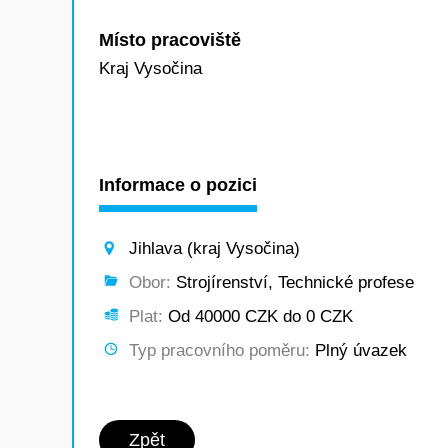
Místo pracoviště
Kraj Vysočina
Informace o pozici
Jihlava (kraj Vysočina)
Obor:
Strojírenství, Technické profese
Plat:
Od 40000 CZK do 0 CZK
Typ pracovního poměru:
Plný úvazek
Zpět