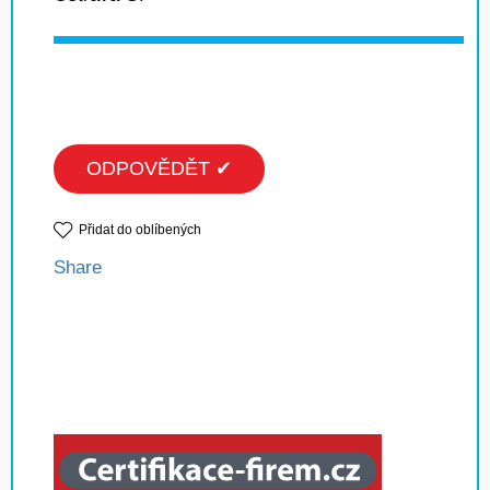
ODPOVĚDĚT ✔
Přidat do oblíbených
Share