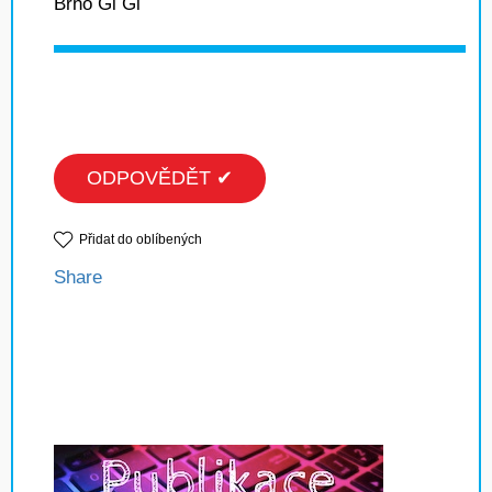
Brno Gi Gi
ODPOVĚDĚT ✔
Přidat do oblíbených
Share