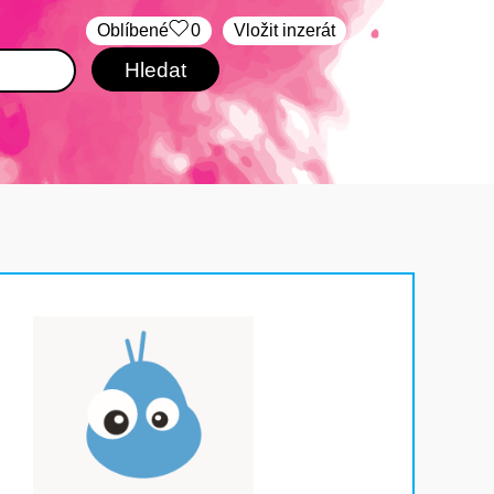
Oblíbené
0
Vložit inzerát