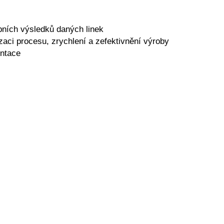
bních výsledků daných linek
zaci procesu, zrychlení a zefektivnění výroby
entace