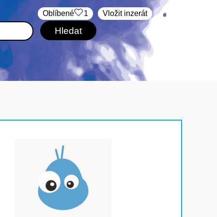
Oblíbené
1
Vložit inzerát