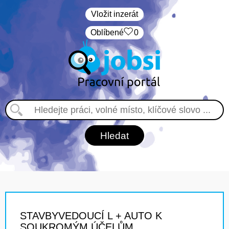
Vložit inzerát
Oblíbené
0
STAVBYVEDOUCÍ L + AUTO K
SOUKROMÝM ÚČELŮM