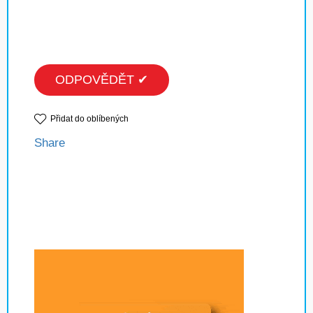
ODPOVĚDĚT ✔
Přidat do oblíbených
Share