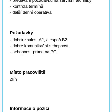
- předávání požadavků na servisní techniky
- kontrola termínů
- další denní operativa
Požadavky
- dobrá znalost AJ, alespoň B2
- dobré komunikační schopnosti
- schopnost práce na PC
Místo pracoviště
Zlín
Informace o pozici