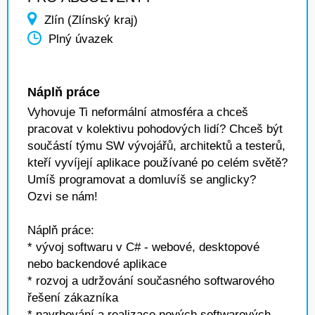
Zlín (Zlínský kraj)
Plný úvazek
Náplň práce
Vyhovuje Ti neformální atmosféra a chceš
pracovat v kolektivu pohodových lidí? Chceš být
součástí týmu SW vývojářů, architektů a testerů,
kteří vyvíjejí aplikace používané po celém světě?
Umíš programovat a domluvíš se anglicky?
Ozvi se nám!
Náplň práce:
* vývoj softwaru v C# - webové, desktopové
nebo backendové aplikace
* rozvoj a udržování současného softwarového
řešení zákazníka
* navrhování a realizace nových softwarových