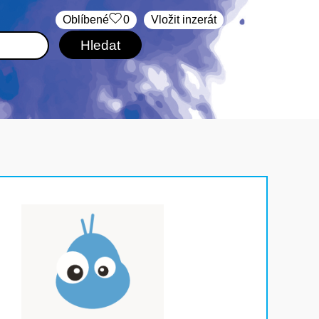
Oblíbené
0
Vložit inzerát