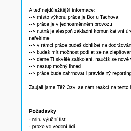
A teď nejdůležitější informace:
--> místo výkonu práce je Bor u Tachova
--> práce je v jednosměnném provozu
--> nutná je alespoň základní komunikativní úr
neřešíme
--> v rámci práce budeš dohlížet na dodržová
--> budeš mít možnost podílet se na zlepšován
--> dáme Ti skvělé zaškolení, naučíš se nové
--> nástup možný ihned
--> práce bude zahrnovat i pravidelný reportin
Zaujali jsme Tě? Ozvi se nám reakcí na tento 
Požadavky
- min. výuční list
- praxe ve vedení lidí