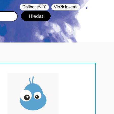
Oblíbené
0
Vložit inzerát