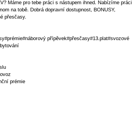
? Máme pro tebe práci s nástupem ihned. Nabízíme práci
jenom na tobě. Dobrá dopravní dostupnost, BONUSY,
 přesčasy.
nusy#prémie#náborový přípěvek#přesčasy#13.plat#svozové
bytování
slu
rovoz
nční prémie