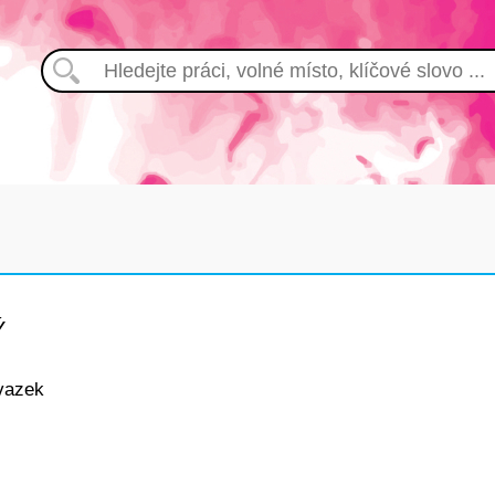
Ý
vazek