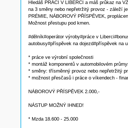
Hledáš PRÁCI V LIBERCI a máš průkaz na VZV
na 3 směny nebo nepřetržitý provoz - záleží 
PRÉMIE, NÁBOROVÝ PŘÍSPĚVEK, proplácené
Možnost přestupu pod kmen.
#dělník#operátor výroby#práce v Liberci#bo
autobusy#příspěvek na dojezd#příspěvek na u
* práce ve výrobní společnosti
* montáž komponentů v automobilovém průmy
* směny: třísměnný provoz nebo nepřetržitý p
* možnost přesčasů i práce o víkendech - fina
NÁBOROVÝ PŘÍSPĚVEK 2.000,-
NÁSTUP MOŽNÝ IHNED!
* Mzda 18.600 - 25.000