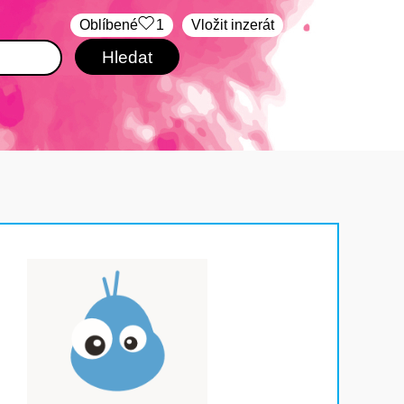
Oblíbené
1
Vložit inzerát