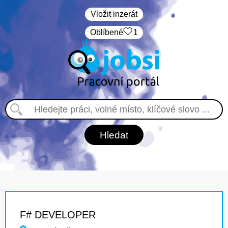
Vložit inzerát
Oblíbené
1
F# DEVELOPER