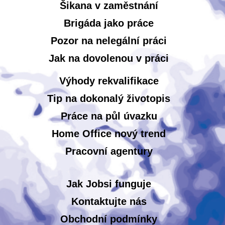
Šikana v zaměstnání
Brigáda jako práce
Pozor na nelegální práci
Jak na dovolenou v práci
Výhody rekvalifikace
Tip na dokonalý životopis
Práce na půl úvazku
Home Office nový trend
Pracovní agentury
Jak Jobsi funguje
Kontaktujte nás
Obchodní podmínky