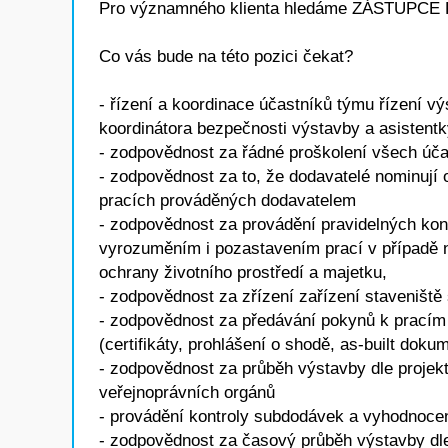
Pro významného klienta hledáme ZÁSTUP
Co vás bude na této pozici čekat?
- řízení a koordinace účastníků týmu řízení 
koordinátora bezpečnosti výstavby a asistent
- zodpovědnost za řádné proškolení všech úča
- zodpovědnost za to, že dodavatelé nominují
pracích prováděných dodavatelem
- zodpovědnost za provádění pravidelných kon
vyrozuměním i pozastavením prací v případě n
ochrany životního prostředí a majetku,
- zodpovědnost za zřízení zařízení staveništ
- zodpovědnost za předávání pokynů k pracím 
(certifikáty, prohlášení o shodě, as-built dok
- zodpovědnost za průběh výstavby dle proje
veřejnoprávních orgánů
- provádění kontroly subdodávek a vyhodnoce
- zodpovědnost za časový průběh výstavby d