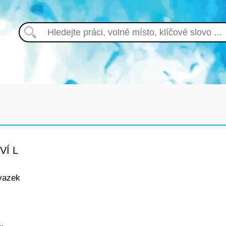
VÍ L
vazek