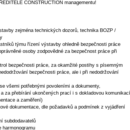
CE ŘEDITELE CONSTRUCTION managementu!
výstavby zejména technických dozorů, technika BOZP /
ky
stníků týmu řízení výstavby ohledně bezpečnosti práce
 oprávněné osoby zodpovědné za bezpečnost práce při
trol bezpečnosti práce, za okamžité postihy s písemným
edodržování bezpečnosti práce, ale i při nedodržování
ě se všemi potřebnými povoleními a dokumenty,
a za přebírání ukončených prací i s dokladovou komunikac
umentace a zaměření)
ktové dokumentace, dle požadavků a podmínek z vyjádření
ní subdodavatelů
le harmonogramu