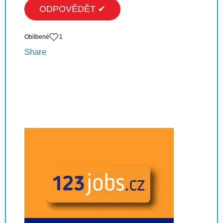
ODPOVĚDĚT ✔
Oblíbené
1
Share