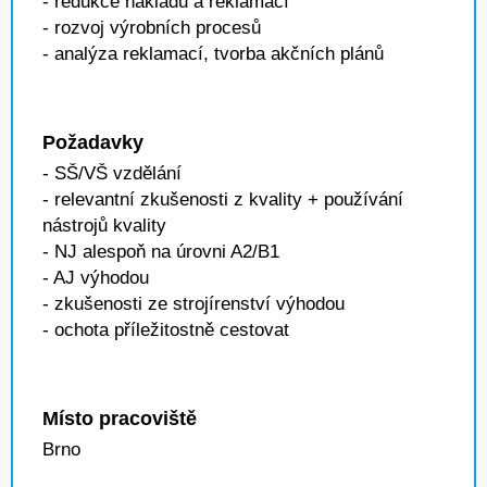
- redukce nákladů a reklamací
- rozvoj výrobních procesů
- analýza reklamací, tvorba akčních plánů
Požadavky
- SŠ/VŠ vzdělání
- relevantní zkušenosti z kvality + používání
nástrojů kvality
- NJ alespoň na úrovni A2/B1
- AJ výhodou
- zkušenosti ze strojírenství výhodou
- ochota příležitostně cestovat
Místo pracoviště
Brno