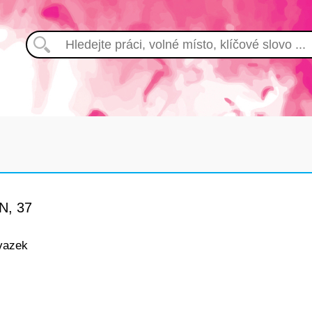
, 37
vazek