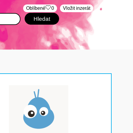
Oblíbené
0
Vložit inzerát