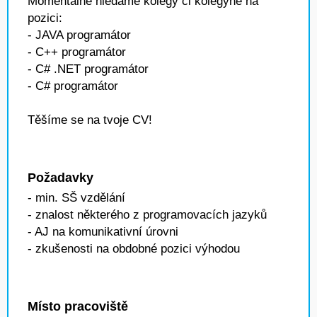
Momentálně hledáme kolegy či kolegyně na
pozici:
- JAVA programátor
- C++ programátor
- C# .NET programátor
- C# programátor
Těšíme se na tvoje CV!
Požadavky
- min. SŠ vzdělání
- znalost některého z programovacích jazyků
- AJ na komunikativní úrovni
- zkušenosti na obdobné pozici výhodou
Místo pracoviště