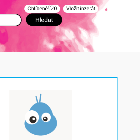
Oblíbené
0
Vložit inzerát