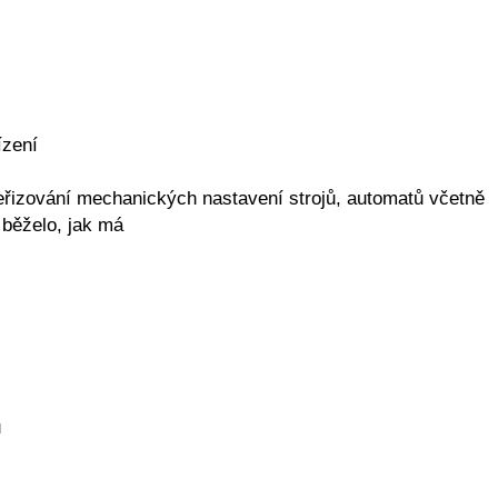
ízení
seřizování mechanických nastavení strojů, automatů včetně
e běželo, jak má
u