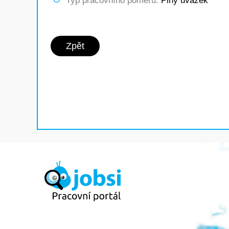
Typ pracovního poměru:
Plný úvazek
Zpět