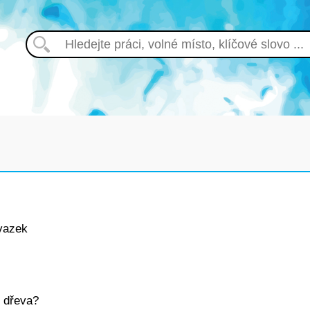
vazek
i dřeva?