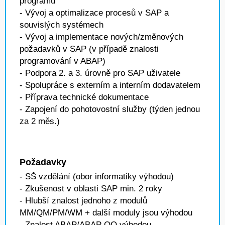
programů
- Vývoj a optimalizace procesů v SAP a
souvislých systémech
- Vývoj a implementace nových/změnových
požadavků v SAP (v případě znalosti
programování v ABAP)
- Podpora 2. a 3. úrovně pro SAP uživatele
- Spolupráce s externím a interním dodavatelem
- Příprava technické dokumentace
- Zapojení do pohotovostní služby (týden jednou
za 2 měs.)
Požadavky
- SŠ vzdělání (obor informatiky výhodou)
- Zkušenost v oblasti SAP min. 2 roky
- Hlubší znalost jednoho z modulů
MM/QM/PM/WM + další moduly jsou výhodou
- Znalost ABAP/ABAP OO výhodou