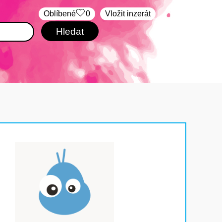
Oblíbené
0
Vložit inzerát