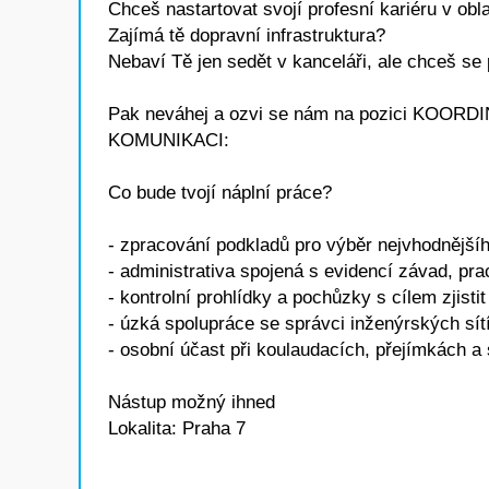
Chceš nastartovat svojí profesní kariéru v obla
Zajímá tě dopravní infrastruktura?
Nebaví Tě jen sedět v kanceláři, ale chceš se 
Pak neváhej a ozvi se nám na pozici KOO
KOMUNIKACI:
Co bude tvojí náplní práce?
- zpracování podkladů pro výběr nejvhodnější
- administrativa spojená s evidencí závad, pr
- kontrolní prohlídky a pochůzky s cílem zjisti
- úzká spolupráce se správci inženýrských sít
- osobní účast při koulaudacích, přejímkách a 
Nástup možný ihned
Lokalita: Praha 7