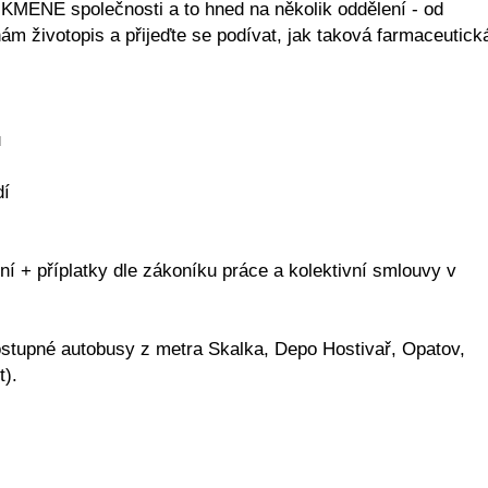
E společnosti a to hned na několik oddělení - od
nám životopis a přijeďte se podívat, jak taková farmaceutick
ů
dí
í + příplatky dle zákoníku práce a kolektivní smlouvy v
dostupné autobusy z metra Skalka, Depo Hostivař, Opatov,
t).