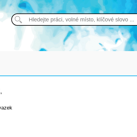
,
vazek