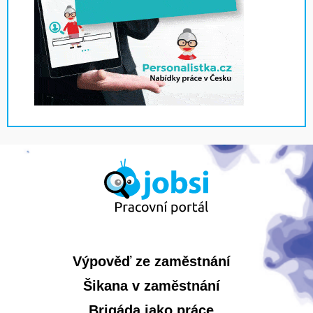
Výpověď ze zaměstnání
Šikana v zaměstnání
Brigáda jako práce