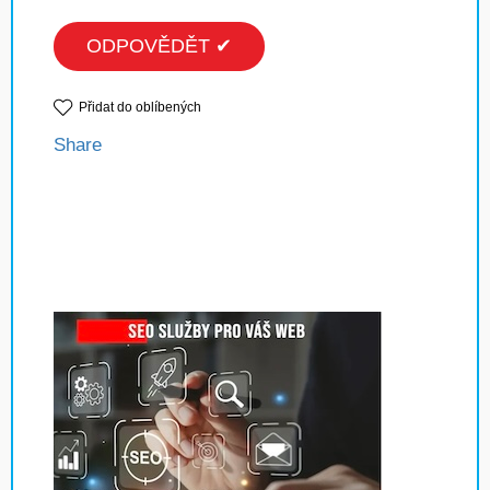
ODPOVĚDĚT ✔
Přidat do oblíbených
Share