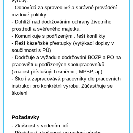
výroby.
- Odpovídá za spravedlivé a správné provádění
mzdové politiky.
- Dohlíží nad dodržováním ochrany životního
prostředí a svěřeného majetku.
- Komunikuje s podřízenými, řeší konflikty
- Řeší kázeňské přestupky (vytýkací dopisy v
součinnosti s PÚ)
- Dodržuje a vyžaduje dodržování BOZP a PO na
pracovišti u podřízených spolupracovníků
(znalost příslušných směrnic, MPBP, aj.)
- Školí a zapracovává pracovníky dle pracovních
instrukcí pro konkrétní výrobu. Zúčastňuje se
školení
Požadavky
- Zkušnost s vedením lidí
- Předchozí zkušenost ve vedení výroby